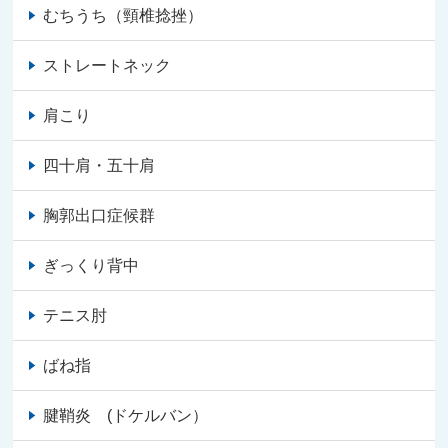
むちうち（頸椎捻挫）
ストレートネック
肩こり
四十肩・五十肩
胸郭出口症候群
ぎっくり背中
テニス肘
ばね指
腱鞘炎 (ドケルバン）