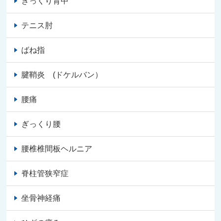
ぎっくり背中
テニス肘
ばね指
腱鞘炎 (ドケルバン）
腰痛
ぎっくり腰
腰椎椎間板ヘルニア
脊柱管狭窄症
坐骨神経痛