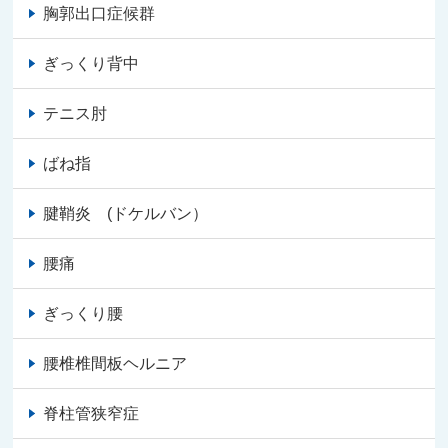
胸郭出口症候群
ぎっくり背中
テニス肘
ばね指
腱鞘炎 (ドケルバン）
腰痛
ぎっくり腰
腰椎椎間板ヘルニア
脊柱管狭窄症