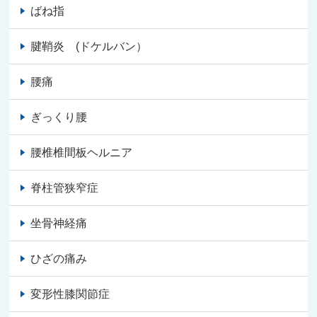
ばね指
腱鞘炎 (ドケルバン）
腰痛
ぎっくり腰
腰椎椎間板ヘルニア
脊柱管狭窄症
坐骨神経痛
ひざの痛み
変形性膝関節症