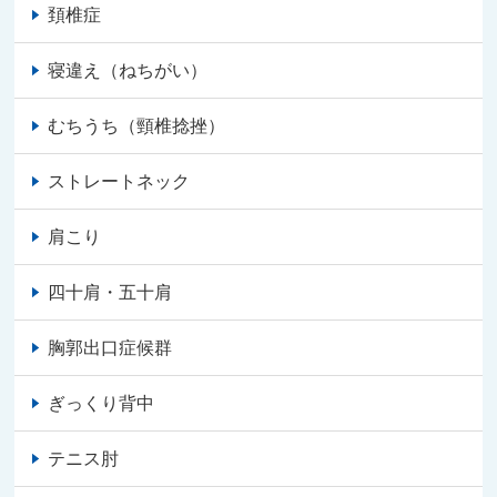
頚椎症
寝違え（ねちがい）
むちうち（頸椎捻挫）
ストレートネック
肩こり
四十肩・五十肩
胸郭出口症候群
ぎっくり背中
テニス肘