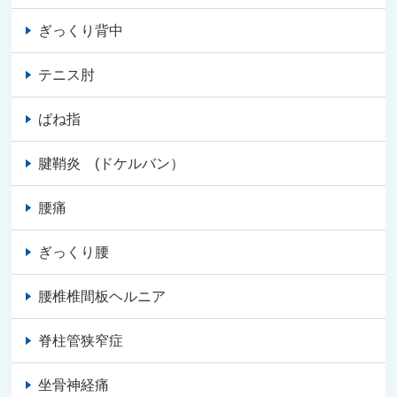
ぎっくり背中
テニス肘
ばね指
腱鞘炎 (ドケルバン）
腰痛
ぎっくり腰
腰椎椎間板ヘルニア
脊柱管狭窄症
坐骨神経痛