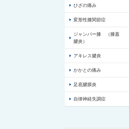
ひざの痛み
変形性膝関節症
ジャンパー膝 （膝蓋
腱炎）
アキレス腱炎
かかとの痛み
足底腱膜炎
自律神経失調症