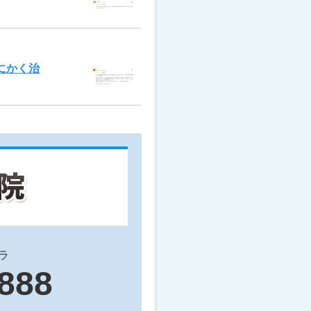
にかく治
ラ
9888