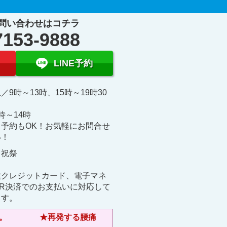
問い合わせはコチラ
7153-9888
LINE予約
／9時～13時、15時～19時30
時～14時
日予約もOK！お気軽にお問合せ
い！
 祝祭
日
種クレジットカード、電子マネ
QR決済でのお支払いに対応して
ます。
きます。 ★再発する腰痛