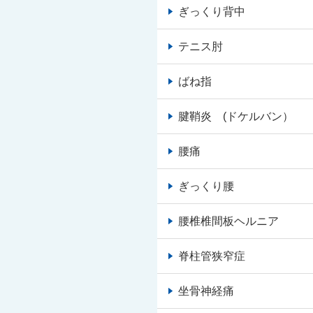
ぎっくり背中
テニス肘
ばね指
腱鞘炎 (ドケルバン）
腰痛
ぎっくり腰
腰椎椎間板ヘルニア
脊柱管狭窄症
坐骨神経痛