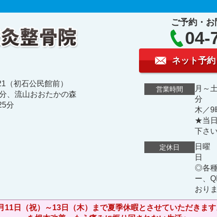
ご予約・お
04-
ネット予約
-21（初石公民館前）
月～土
営業時間
流山おおたかの森
分
25分
木／9
★当
下さ
日曜
定休日
◎各
ー、
おり
8月11日（祝）～13日（木）まで夏季休暇とさせていただ