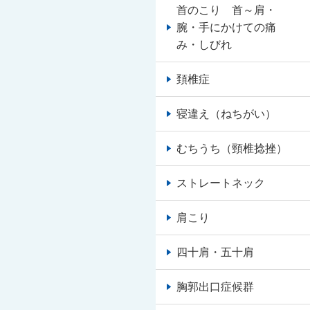
首のこり 首～肩・
腕・手にかけての痛
み・しびれ
頚椎症
寝違え（ねちがい）
むちうち（頸椎捻挫）
ストレートネック
肩こり
四十肩・五十肩
胸郭出口症候群