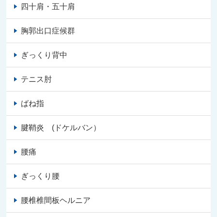
四十肩・五十肩
胸郭出口症候群
ぎっくり背中
テニス肘
ばね指
腱鞘炎 (ドケルバン）
腰痛
ぎっくり腰
腰椎椎間板ヘルニア