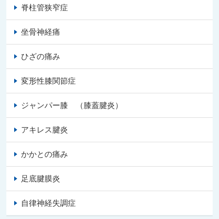
脊柱管狭窄症
坐骨神経痛
ひざの痛み
変形性膝関節症
ジャンパー膝 （膝蓋腱炎）
アキレス腱炎
かかとの痛み
足底腱膜炎
自律神経失調症