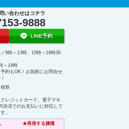
問い合わせはコチラ
7153-9888
LINE予約
／9時～13時、15時～19時30
時～14時
日予約もOK！お気軽にお問合せ
い！
 祝祭
日
種クレジットカード、電子マネ
QR決済でのお支払いに対応して
ます。
きます。 ★再発する腰痛