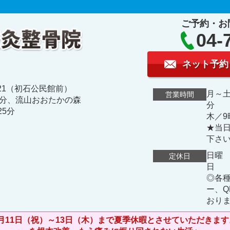
ご予約・お
04-
ネット予約
-21（初石公民館前）
月～土
営業時間
流山おおたかの森
分
25分
木／9
★当
下さ
日曜
定休日
◎各
ー、
おり
8月11日（祝）～13日（木）まで夏季休暇とさせていただ