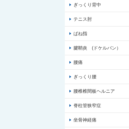
ぎっくり背中
テニス肘
ばね指
腱鞘炎 (ドケルバン）
腰痛
ぎっくり腰
腰椎椎間板ヘルニア
脊柱管狭窄症
坐骨神経痛