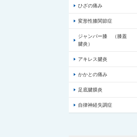
ひざの痛み
変形性膝関節症
ジャンパー膝 （膝蓋
腱炎）
アキレス腱炎
かかとの痛み
足底腱膜炎
自律神経失調症