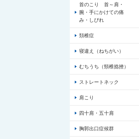
首のこり 首～肩・
腕・手にかけての痛
み・しびれ
頚椎症
寝違え（ねちがい）
むちうち（頸椎捻挫）
ストレートネック
肩こり
四十肩・五十肩
胸郭出口症候群