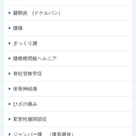
腱鞘炎 (ドケルバン）
腰痛
ぎっくり腰
腰椎椎間板ヘルニア
脊柱管狭窄症
坐骨神経痛
ひざの痛み
変形性膝関節症
ジャンパー膝 （膝蓋腱炎）